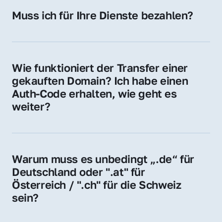
Hosting-Anbieter) fallen geringe laufende 
Muss ich für Ihre Dienste bezahlen?
Gebühren an. Diese bewegen sich für .de 
Nein, bei uns zahlen Sie nur den Kaufpreis 
Domains bei ca. 5€ / Jahr
der Domain – ohne zusätzliche Vermittlungs- 
oder Servicegebühren.
Wie funktioniert der Transfer einer 
gekauften Domain? Ich habe einen 
Auth-Code erhalten, wie geht es 
weiter?
Mit dem Auth-Code beauftragen Sie Ihren 
Provider, die Domain zu übernehmen. Gerne 
begleiten wir Sie bei diesem einfachen und 
Warum muss es unbedingt „.de“ für 
schnellen Prozess.
Deutschland oder ".at" für 
Österreich / ".ch" für die Schweiz 
sein?
Diese Endungen stehen für regionale 