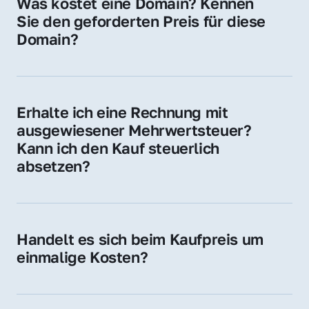
Was kostet eine Domain? Kennen 
Adressen oder als digitale Investition.
Sie den geforderten Preis für diese 
Domain?
Der Preis variiert je nach Domain. Für diese 
Domain liegt ein konkreter Kaufpreis vor – 
kontaktieren Sie uns gerne für ein 
Erhalte ich eine Rechnung mit 
unverbindliches Angebot.
ausgewiesener Mehrwertsteuer? 
Kann ich den Kauf steuerlich 
absetzen?
Ja, Sie erhalten eine Rechnung mit MwSt. 
Für Unternehmen ist der Kauf in der Regel 
steuerlich absetzbar.
Handelt es sich beim Kaufpreis um 
einmalige Kosten?
Ja. Der Kaufpreis ist einmalig. Nur beim 
späteren Betrieb der Domain (z. B. beim 