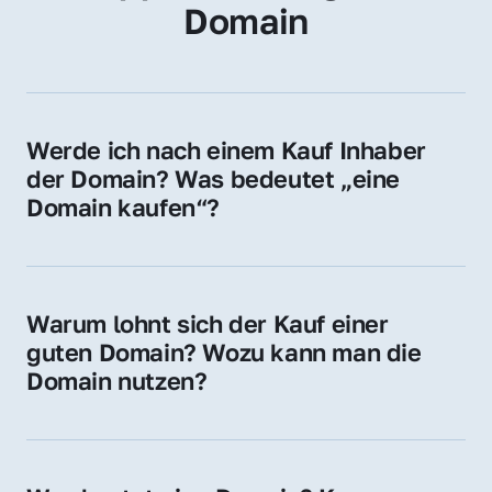
Domain
Werde ich nach einem Kauf Inhaber 
der Domain? Was bedeutet „eine 
Domain kaufen“?
Ja, Sie werden der offizielle Domain-Inhaber. 
Sie erhalten alle Rechte zur Nutzung, 
Verwaltung oder Weiterveräußerung der 
Warum lohnt sich der Kauf einer 
Domain.
guten Domain? Wozu kann man die 
Domain nutzen?
Eine starke Domain steigert Sichtbarkeit, 
Vertrauen und Markenwert. Nutzen Sie sie 
für Ihre Website, Weiterleitung, E-Mail-