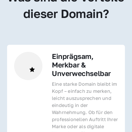
dieser Domain?
Einprägsam, 
Merkbar & 
Unverwechselbar
Eine starke Domain bleibt im 
Kopf – einfach zu merken, 
leicht auszusprechen und 
eindeutig in der 
Wahrnehmung. Ob für den 
professionellen Auftritt Ihrer 
Marke oder als digitale 